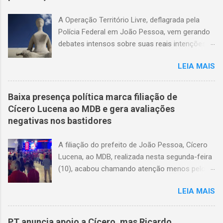
A Operação Território Livre, deflagrada pela
Polícia Federal em João Pessoa, vem gerando
debates intensos sobre suas reais intenções e
métodos. O suposto esquema de coerção
LEIA MAIS
eleitoral que sustenta a operação carece de
provas concretas. Até o momento, não há
gravações de áudio ou vídeo que validem as
Baixa presença política marca filiação de
acusações. A narrativa que circula em setores
Cícero Lucena ao MDB e gera avaliações
da imprensa sugere que eleitores de baixa
negativas nos bastidores
renda teriam sido coagidos a apoiar
determinados candidatos, mas as evidências
A filiação do prefeito de João Pessoa, Cícero
apresentadas são frágeis, levantando mais
Lucena, ao MDB, realizada nesta segunda-feira
suspeitas do que certezas. O impacto na
(10), acabou chamando atenção menos pelo
política local é notável. As ações da Polícia
ato em si e mais pela pouca presença de
Federal — incluindo a busca na residência do
LEIA MAIS
lideranças políticas consideradas de peso no
prefeito, a prisão de sua esposa, o
evento. A movimentação gerou comentários
afastamento do presidente da Câmara — têm
nos bastidores e foi tratada por aliados e
PT anuncia apoio a Cícero, mas Ricardo