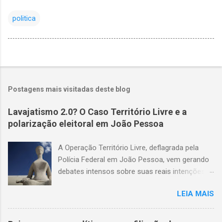
politica
Postagens mais visitadas deste blog
Lavajatismo 2.0? O Caso Território Livre e a
polarização eleitoral em João Pessoa
A Operação Território Livre, deflagrada pela
Polícia Federal em João Pessoa, vem gerando
debates intensos sobre suas reais intenções e
métodos. O suposto esquema de coerção
LEIA MAIS
eleitoral que sustenta a operação carece de
provas concretas. Até o momento, não há
gravações de áudio ou vídeo que validem as