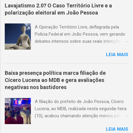
Lavajatismo 2.0? O Caso Território Livre e a
polarização eleitoral em João Pessoa
A Operação Território Livre, deflagrada pela
Polícia Federal em João Pessoa, vem gerando
debates intensos sobre suas reais intenções e
métodos. O suposto esquema de coerção
LEIA MAIS
eleitoral que sustenta a operação carece de
provas concretas. Até o momento, não há
gravações de áudio ou vídeo que validem as
Baixa presença política marca filiação de
acusações. A narrativa que circula em setores
Cícero Lucena ao MDB e gera avaliações
da imprensa sugere que eleitores de baixa
negativas nos bastidores
renda teriam sido coagidos a apoiar
determinados candidatos, mas as evidências
A filiação do prefeito de João Pessoa, Cícero
apresentadas são frágeis, levantando mais
Lucena, ao MDB, realizada nesta segunda-feira
suspeitas do que certezas. O impacto na
(10), acabou chamando atenção menos pelo
política local é notável. As ações da Polícia
ato em si e mais pela pouca presença de
Federal — incluindo a busca na residência do
LEIA MAIS
lideranças políticas consideradas de peso no