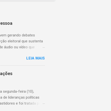
Pessoa
, vem gerando debates
ão eleitoral que sustenta
e áudio ou vídeo que
 que eleitores de baixa
LEIA MAIS
ncias apresentadas são
cal é notável. As ações da
ua esposa, o afastamento do
iações
ário político, mas sem
rte de uma estratégia mais
o, dando à Câmara Municipal
a segunda-feira (10),
de lideranças políticas
tidores e foi tratada por
icos, o clima foi de