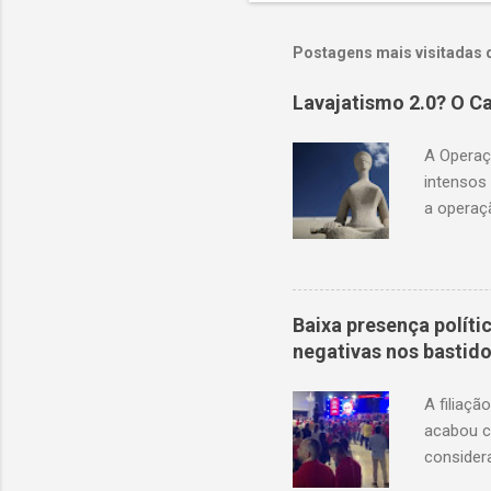
Postagens mais visitadas 
Lavajatismo 2.0? O Ca
A Operaçã
intensos
a operaç
validem a
renda te
frágeis, 
Polícia F
Baixa presença políti
presiden
negativas nos bastid
comprova
ampla de 
A filiaçã
e possivel
acabou c
consider
aliados e