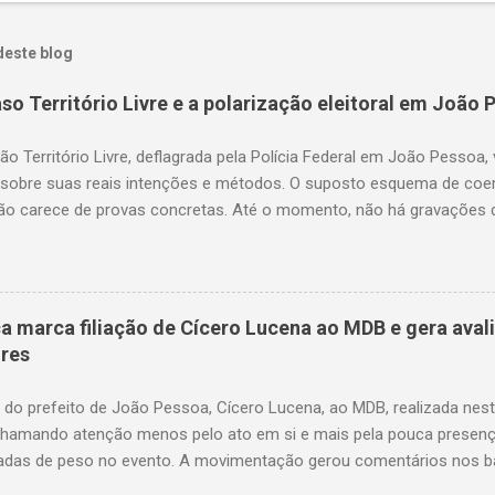
deste blog
so Território Livre e a polarização eleitoral em João 
o Território Livre, deflagrada pela Polícia Federal em João Pessoa
 sobre suas reais intenções e métodos. O suposto esquema de coerç
ão carece de provas concretas. Até o momento, não há gravações d
s acusações. A narrativa que circula em setores da imprensa sugere
riam sido coagidos a apoiar determinados candidatos, mas as evidê
levantando mais suspeitas do que certezas. O impacto na política lo
ederal — incluindo a busca na residência do prefeito, a prisão de s
ca marca filiação de Cícero Lucena ao MDB e gera aval
te da Câmara — têm como efeito imediato a desestabilização do cen
ores
ções claras de culpabilidade. Muitos veem essas medidas como pa
interferência política, cuja real intenção seria favorecer a oposiçã
o do prefeito de João Pessoa, Cícero Lucena, ao MDB, realizada nest
...
hamando atenção menos pelo ato em si e mais pela pouca presença 
adas de peso no evento. A movimentação gerou comentários nos bas
 adversários como um sinal de desprestígio interno. Nos grupos polít