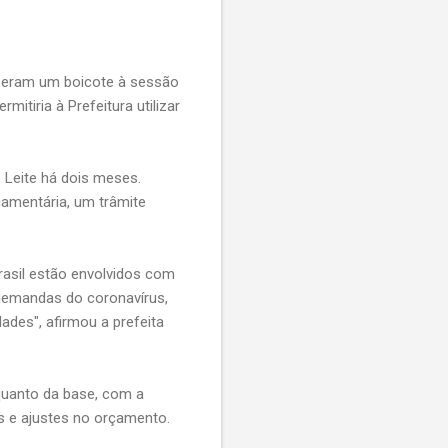
zeram um boicote à sessão
itiria à Prefeitura utilizar
 Leite há dois meses.
çamentária, um trâmite
rasil estão envolvidos com
demandas do coronavírus,
es", afirmou a prefeita
quanto da base, com a
s e ajustes no orçamento.