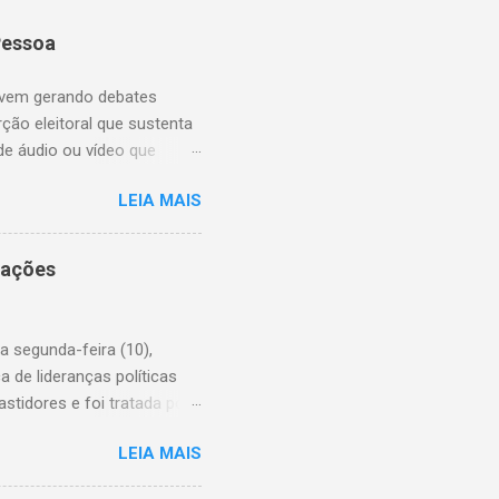
Pessoa
, vem gerando debates
ão eleitoral que sustenta
e áudio ou vídeo que
 que eleitores de baixa
LEIA MAIS
ncias apresentadas são
cal é notável. As ações da
ua esposa, o afastamento do
iações
ário político, mas sem
rte de uma estratégia mais
o, dando à Câmara Municipal
a segunda-feira (10),
de lideranças políticas
tidores e foi tratada por
icos, o clima foi de
LEIA MAIS
res descrevem a filiação
representantes presentes