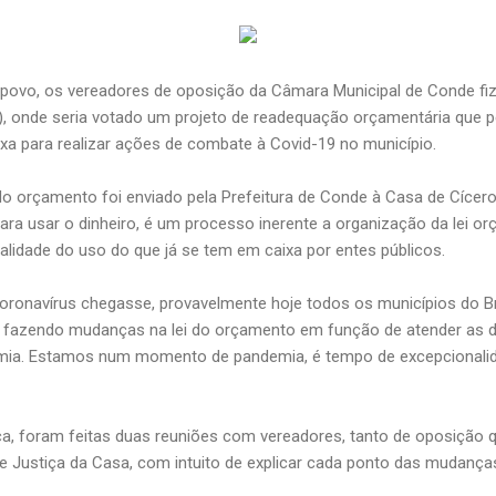
ovo, os vereadores de oposição da Câmara Municipal de Conde fi
21), onde seria votado um projeto de readequação orçamentária que perm
ixa para realizar ações de combate à Covid-19 no município.
o orçamento foi enviado pela Prefeitura de Conde à Casa de Cícero
ra usar o dinheiro, é um processo inerente a organização da lei or
galidade do uso do que já se tem em caixa por entes públicos.
oronavírus chegasse, provavelmente hoje todos os municípios do B
, fazendo mudanças na lei do orçamento em função de atender as 
ia. Estamos num momento de pandemia, é tempo de excepcionalidad
ça, foram feitas duas reuniões com vereadores, tanto de oposição 
 Justiça da Casa, com intuito de explicar cada ponto das mudança