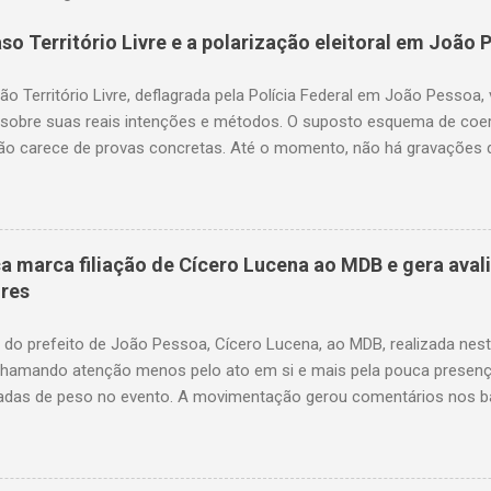
so Território Livre e a polarização eleitoral em João 
o Território Livre, deflagrada pela Polícia Federal em João Pessoa
 sobre suas reais intenções e métodos. O suposto esquema de coerç
ão carece de provas concretas. Até o momento, não há gravações d
s acusações. A narrativa que circula em setores da imprensa sugere
riam sido coagidos a apoiar determinados candidatos, mas as evidê
levantando mais suspeitas do que certezas. O impacto na política lo
ederal — incluindo a busca na residência do prefeito, a prisão de s
ca marca filiação de Cícero Lucena ao MDB e gera aval
te da Câmara — têm como efeito imediato a desestabilização do cen
ores
ções claras de culpabilidade. Muitos veem essas medidas como pa
interferência política, cuja real intenção seria favorecer a oposiçã
o do prefeito de João Pessoa, Cícero Lucena, ao MDB, realizada nest
...
hamando atenção menos pelo ato em si e mais pela pouca presença 
adas de peso no evento. A movimentação gerou comentários nos bas
 adversários como um sinal de desprestígio interno. Nos grupos polít
 crítica. Mensagens que circularam entre articuladores e parlamenta
“fiasco em relação à classe política”, apontando que o número de 