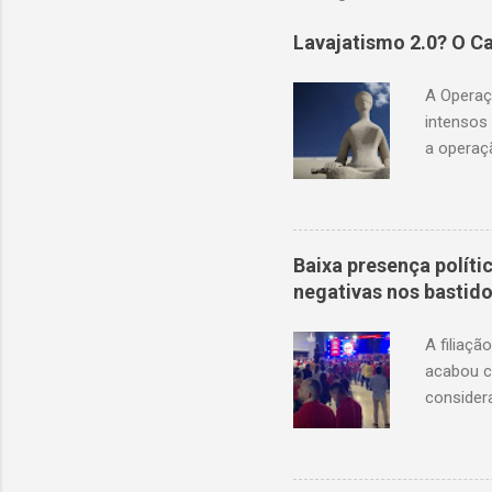
Lavajatismo 2.0? O Ca
A Operaçã
intensos
a operaç
validem a
renda te
frágeis, 
Polícia F
Baixa presença políti
presiden
negativas nos bastid
comprova
ampla de 
A filiaçã
e possivel
acabou c
consider
aliados e
avaliação
como um 