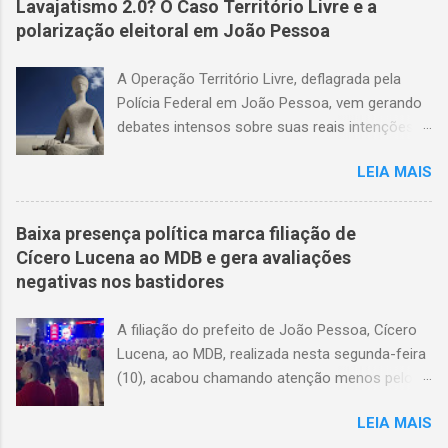
Lavajatismo 2.0? O Caso Território Livre e a
polarização eleitoral em João Pessoa
A Operação Território Livre, deflagrada pela
Polícia Federal em João Pessoa, vem gerando
debates intensos sobre suas reais intenções e
métodos. O suposto esquema de coerção
LEIA MAIS
eleitoral que sustenta a operação carece de
provas concretas. Até o momento, não há
gravações de áudio ou vídeo que validem as
Baixa presença política marca filiação de
acusações. A narrativa que circula em setores
Cícero Lucena ao MDB e gera avaliações
da imprensa sugere que eleitores de baixa
negativas nos bastidores
renda teriam sido coagidos a apoiar
determinados candidatos, mas as evidências
A filiação do prefeito de João Pessoa, Cícero
apresentadas são frágeis, levantando mais
Lucena, ao MDB, realizada nesta segunda-feira
suspeitas do que certezas. O impacto na
(10), acabou chamando atenção menos pelo
política local é notável. As ações da Polícia
ato em si e mais pela pouca presença de
Federal — incluindo a busca na residência do
LEIA MAIS
lideranças políticas consideradas de peso no
prefeito, a prisão de sua esposa, o