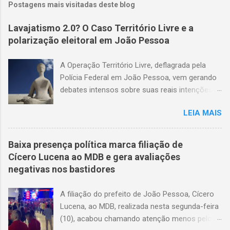
Postagens mais visitadas deste blog
Lavajatismo 2.0? O Caso Território Livre e a
polarização eleitoral em João Pessoa
A Operação Território Livre, deflagrada pela
Polícia Federal em João Pessoa, vem gerando
debates intensos sobre suas reais intenções e
métodos. O suposto esquema de coerção
LEIA MAIS
eleitoral que sustenta a operação carece de
provas concretas. Até o momento, não há
gravações de áudio ou vídeo que validem as
Baixa presença política marca filiação de
acusações. A narrativa que circula em setores
Cícero Lucena ao MDB e gera avaliações
da imprensa sugere que eleitores de baixa
negativas nos bastidores
renda teriam sido coagidos a apoiar
determinados candidatos, mas as evidências
A filiação do prefeito de João Pessoa, Cícero
apresentadas são frágeis, levantando mais
Lucena, ao MDB, realizada nesta segunda-feira
suspeitas do que certezas. O impacto na
(10), acabou chamando atenção menos pelo
política local é notável. As ações da Polícia