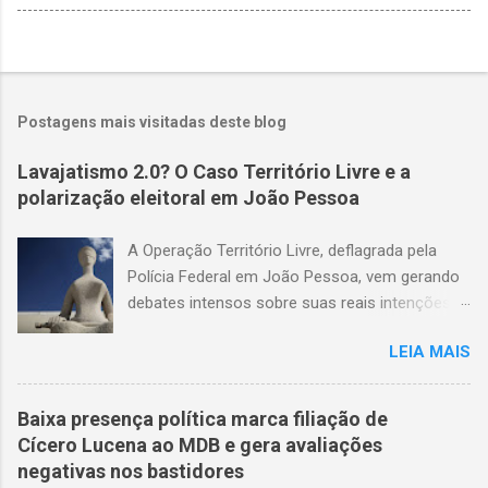
Postagens mais visitadas deste blog
Lavajatismo 2.0? O Caso Território Livre e a
polarização eleitoral em João Pessoa
A Operação Território Livre, deflagrada pela
Polícia Federal em João Pessoa, vem gerando
debates intensos sobre suas reais intenções e
métodos. O suposto esquema de coerção
LEIA MAIS
eleitoral que sustenta a operação carece de
provas concretas. Até o momento, não há
gravações de áudio ou vídeo que validem as
Baixa presença política marca filiação de
acusações. A narrativa que circula em setores
Cícero Lucena ao MDB e gera avaliações
da imprensa sugere que eleitores de baixa
negativas nos bastidores
renda teriam sido coagidos a apoiar